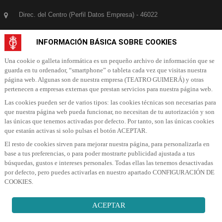
Direc. del Centro (Perfil Datos Empresa) - 46022
922 60 94 50
INFORMACIÓN BÁSICA SOBRE COOKIES
infoguimera@santacruzdetenerife.es
Una cookie o galleta informática es un pequeño archivo de información que se
guarda en tu ordenador, “smartphone” o tableta cada vez que visitas nuestra
página web. Algunas son de nuestra empresa (TEATRO GUIMERÁ) y otras
SUSCRÍBETE A NUESTRA NEWSLETTER
pertenecen a empresas externas que prestan servicios para nuestra página web.
Las cookies pueden ser de varios tipos: las cookies técnicas son necesarias para
Suscribete a nuestra Newsletter para recibir las últimas noticias y ofertas
que nuestra página web pueda funcionar, no necesitan de tu autorización y son
las únicas que tenemos activadas por defecto. Por tanto, son las únicas cookies
que estarán activas si solo pulsas el botón ACEPTAR.
El resto de cookies sirven para mejorar nuestra página, para personalizarla en
base a tus preferencias, o para poder mostrarte publicidad ajustada a tus
búsquedas, gustos e intereses personales. Todas ellas las tenemos desactivadas
por defecto, pero puedes activarlas en nuestro apartado CONFIGURACIÓN DE
SUSCRIBIR A NEWSLETTER
COOKIES.
ACEPTAR
Servientradas
©Copyright
2026
All Rights Reserved